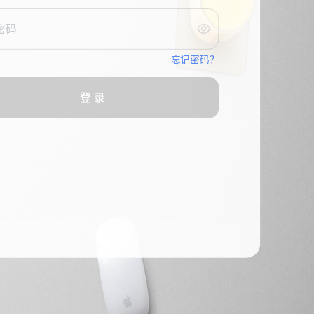

忘记密码？
登 录