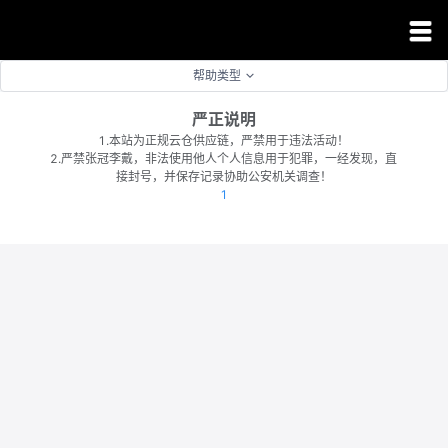
帮助类型
工作台
首页
严正说明
快递云仓
会员中心
会员价格
1.本站为正规云仓供应链，严禁用于违法活动！
2.严禁张冠李戴，非法使用他人个人信息用于犯罪，一经发现，直
接封号，并保存记录协助公安机关调查！
订单管理
礼品代发
修改资料
网点自提件
1
店铺优化
照妖镜查号
消息中心
礼品福利件
投诉处理
店铺工具
加盟合作
好友推荐
无货源专用
包裹管理
流量收藏
我的钱包
API对接
店铺管理
订单管理
任务管理
验号查号
桌面版
寄件人管理
优化订单
账户充值
退出登录
佣金提现